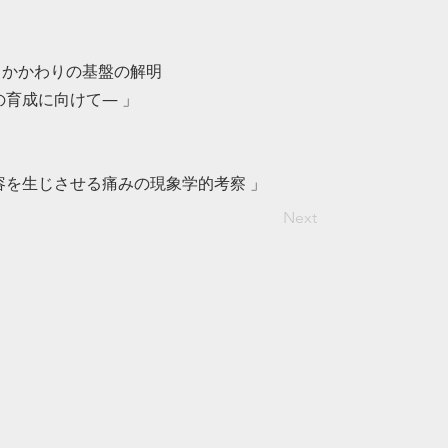
るかかわりの基盤の解明
に向けて― 」
を生じさせる痛みの現象学的考察 」
Next