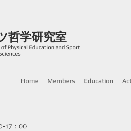
ツ哲学研究室
of Physical Education and Sport
Sciences
Home
Members
Education
Act
00-17：00