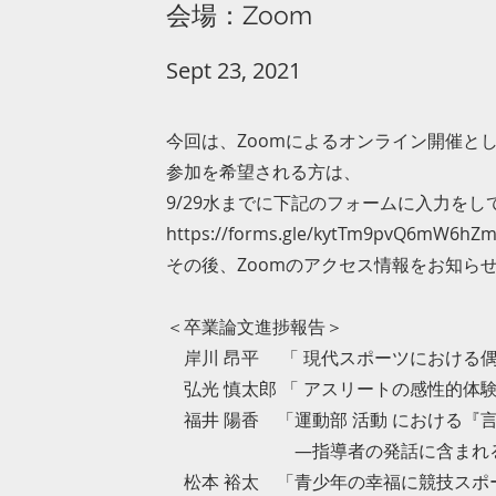
​​会場：Zoom
Sept 23, 2021
今回は、Zoomによるオンライン開催と
参加を希望される方は、
9/29水までに下記のフォームに入力をし
https://forms.gle/kytTm9pvQ6mW6hZ
その後、Zoomのアクセス情報をお知ら
＜卒業論文進捗報告＞
岸川 昂平 「 現代スポーツにおける偶
弘光 慎太郎 「 アスリートの感性的体験
福井 陽香 「運動部 活動 における『
―指導者の発話に含まれる暴力
松本 裕太 「青少年の幸福に競技スポ