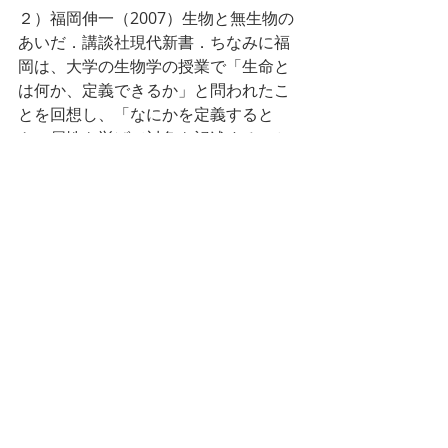
２）福岡伸一（2007）生物と無生物の
あいだ．講談社現代新書．ちなみに福
岡は、大学の生物学の授業で「生命と
は何か、定義できるか」と問われたこ
とを回想し、「なにかを定義すると
き、属性を挙げて対象を記述すること
は比較的たやすい。しかし、対象の本
質を明示的に記述することはまったく
たやすいことではない。大学に入って
まず私が気づかされたのはそういうこ
とだった」と述べたあと、一つの答え
を示しています。それは生命とは「自
己複製を行うシステムである」という
ものです。（3-4頁）
３）萱野稔人（2015）哲学はなぜ役に
立つのか？　サイゾー．