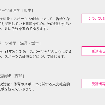
ポーツ倫理学［坂本］
シラバス
​3年次対象：スポーツの倫理について、哲学的な
察を展開している書籍を中心にその解説を行い
つ、共に考察を進めてゆきます。
ポーツ哲学［深澤・坂本］
受講者
年次（3年次）対象：スポーツをどのように捉え
か、スポーツの価値などについて論じます。
門語学B［深澤］
受講者
年次対象：体育やスポーツに関する人文社会的
文献を読んでいきます。