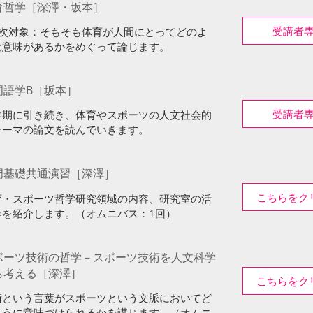
育哲学［深澤・坂本］
受講者
2年次対象：そもそも体育が人間にとってどのよ
な意味があるかをめぐって論じます。
門語学B［坂本］
受講者
学期に引き続き、体育やスポーツの人文社会的
テーマの論文を読んでいきます。
門基礎共通演習［深澤］
こちらをク
育・スポーツ哲学研究領域の内容、研究室の活
等を紹介します。（オムニバス：1回）
ポーツ技術の哲学－スポーツ技術を人文科学
ら考える［深澤］
こちらをク
術という言葉がスポーツという文脈においてど
ように意味づけられるかを講じます。（オムニ