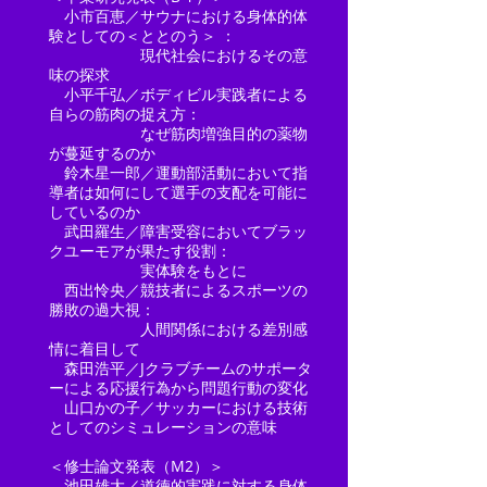
小市百恵／サウナにおける身体的体
験としての＜ととのう＞ ​：
現代社会におけるその意
味の探求
小平千弘／ボディビル実践者による
自らの筋肉の捉え方：
なぜ筋肉増強目的の薬物
が蔓延するのか
鈴木星一郎／運動部活動において指
導者は如何にして選手の支配を可能に
しているのか​
武田羅生／障害受容においてブラッ
クユーモアが果たす役割：
実体験をもとに
西出怜央／競技者によるスポーツの
勝敗の過大視：
人間関係における差別感
情に着目して
森田浩平／Jクラブチームのサポータ
ーによる応援行為から問題行動の変化
山口かの子／サッカーにおける技術
としてのシミュレーションの意味
＜修士論文発表（M2）＞
池田雄大／道徳的実践に対する身体