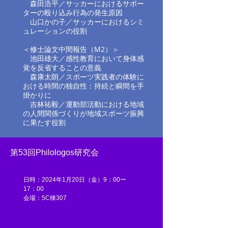
森田浩平／
サッカーにおけるサポー
ターの​殴り込み行為の発生原因
山口かの子／サッカーにおけるシミ
ュレーションの役割
＜修士論文中間報告（M2）＞
池田雄大／感性教育において身体感
覚を反省することの意義
森康太朗／
スポーツ実践者の体験に
おける時間の独自性​：持続と瞬間を手
掛かりに
吉林祐毅／
運動部活動における地域
の人間関係づくりが​地域スポーツ振興
に果たす役割
第53回Philologos研究会
日時：2024年1月20日（金）9：00ー
17：00
​​会場：5C棟307