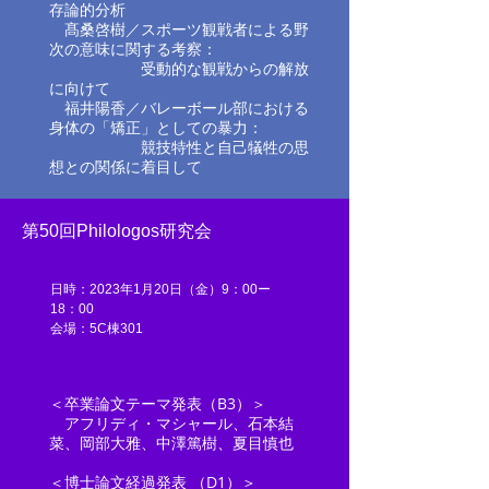
存論的分析
髙桑啓樹／スポーツ観戦者による野
次の意味に関する考察：
受動的な観戦からの解放
に向けて
福井陽香／バレーボール部における
身体の「矯正」としての暴力：
競技特性と自己犠牲の思
想との関係に着目して
第50回Philologos研究会
日時：2023年1月20日（金）9：00ー
18：00
​​会場：5C棟301
＜卒業論文テーマ発表（B3）＞
アフリディ・マシャール、石本結
菜、岡部大雅、中澤篤樹、夏目慎也
＜博士論文経過発表 （D1）＞