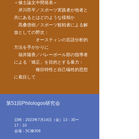
＜修士論文中間発表＞
岸川昂平／スポーツ実践者が他者と
共にあるとはどのような様相か
髙桑啓樹／スポーツ観戦者による解
放としての野次：
オースティンの言語分析的
方法を手がかりに
福井陽香／バレーボール部の指導者
による「矯正」を目的とする暴力：
種目特性と自己犠牲的思想
に着目して
第51回Philologos研究会
日時：2023年7月14日（金）13：30ー
17：10
​​会場：5C棟308