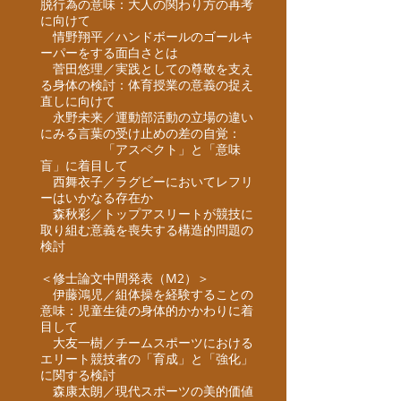
脱行為の意味：大人の関わり方の再考
に向けて​
情野翔平／ハンドボールのゴールキ
ーパーをする面白さとは​
菅田悠理／実践としての
尊敬を支え
る身体の検討：体育授業の意義の捉え
直しに向けて
永野未来／運動部活動の立場の違い
にみる言葉の受け止めの差の自覚：
「アスペクト」と「意味
盲」に着目して
西舞衣子／ラグビーにおいてレフリ
ーはいかなる存在か
森秋彩／トップアスリートが競技に
取り組む意義を喪失する構造的問題の
検討
＜修士論文中間発表（M2）＞
伊藤鴻児／組体操を経験することの
意味：児童生徒の身体的かかわりに着
目して
大友一樹／
チームスポーツにおける
エリート競技者の「育成」と「強化」
に関する検討
森康太朗／
現代スポーツの美的価値