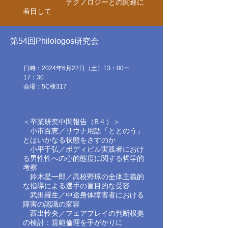
テクノロジーとの関連に
着目して
第54回Philologos研究会
日時：2024年6月22日（土）13：00ー
17：30
​​会場：5C棟317
＜卒業研究中間報告（B４）＞
小市百恵／
サウナ用語「ととのう」
とは​いかなる状態をさすのか​
小平千弘／
ボディビル実践者におけ
る​男性性への心的態度に関する哲学的
考察
鈴木星一郎／
高校野球の全体主義的
な指導による​選手の盲目的な受容​
武田羅生／中途身体障害者における
障害の認識の変容​
西出怜央／
フェアプレイの判断根拠
の検討​：規範倫理を手がかりに