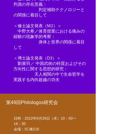
判員の存在意義：
判定補助テクノロジーと
の関係に着目して
＜修士論文発表（M2）＞
中野大希／体育授業における痛みの
経験の現象学的考察：
身体と世界の関係に着目
して
＜博士論文発表（D3）＞
劉展羽／ 中国武術の特質およびその
方向性に関する思想的研究：
天人相関の中で生命哲学を
実践する内向超越の功夫​
第49回Philologos研究会
日時：2022年9月29日（木）10：00ー
16：30
​​会場：5C棟216