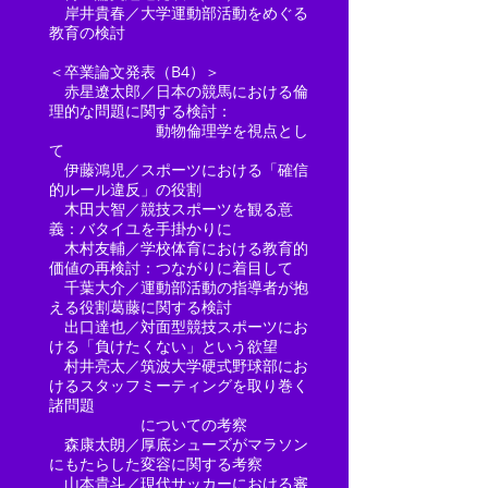
岸井貴春／大学運動部活動をめぐる
教育の検討
＜卒業論文発表（B4）＞
赤星遼太郎／日本の競馬における倫
理的な問題に関する検討：
動物倫理学を視点とし
て
伊藤鴻児／スポーツにおける「確信
的ルール違反」の役割
木田大智／競技スポーツを観る意
義：バタイユを手掛かりに
木村友輔／学校体育における教育的
価値の再検討：つながりに着目して
千葉大介／運動部活動の指導者が抱
える役割葛藤に関する検討
出口達也／対面型競技スポーツにお
ける「負けたくない」という欲望
村井亮太／筑波大学硬式野球部にお
けるスタッフミーティングを取り巻く
諸問題
についての考察
森康太朗／厚底シューズがマラソン
にもたらした変容に関する考察
山本貴斗／現代サッカーにおける審