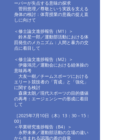
ーパーが失点する意味の探求​
菅田悠理／
尊敬という実践を支える
身体の検討：体育授業の意義の捉え直
しに向けて
＜修士論文進捗報告（M1）＞
鈴木星一郎／運動部活動における体
罰発生のメカニズム：人間と暴力の交
点に着目して
＜修士論文進捗報告（M2）＞
伊藤鴻児／運動会における組体操の
意味再考
大友一樹／
チームスポーツにおける
エリート競技者の「育成」と「強化」
に関する検討
森康太朗／
現代スポーツの目的価値
の再考：エージェンシーの形成に着目
して
［2025年7月10日（木）13：30－15：
00］
＜卒業研究進捗報告（B4）＞
永野未来／運動部活動の立場の違い
から生まれる認識の差の自覚