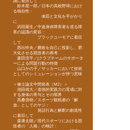
識に着目して
鈴木星一郎／日本の高校野球におけ
る独自性：
体罰と文化を手がかり
に​
武田羅生／中途身体障害者を巡る障
害の認識の変容​：
ブラックユーモアに着目
して
西出怜央／勝敗を自己に投影し、肥
大化させる競技者の再考
森田浩平／Jクラブチームのサポータ
ーによる問題行動の特徴
山口かの子／サッカーにおいて技術
としてのシミュレーションが持つ意味
＜修士論文中間発表（M2）＞
池田雄大／道徳的実践力の育成に対
する身体の寄与とその限界
髙桑啓樹／スポーツ観戦者の「解
放」としてのヤジ：
発話行為と解釈の創造性
に着目して
森康太朗／現代スポーツにおける競
技者の「人格」の検討：