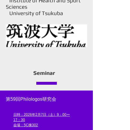
Institute of Health and Sport
Sciences
University of Tsukuba
Seminar
第59回Philologos研究会
日時：2026年2月7日（土）9：00ー
17：30
​​会場：5C棟302