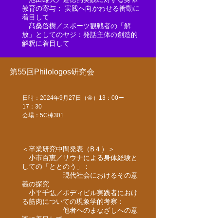
教育の寄与： 実践へ向かわせる衝動に
着目して
髙桑啓樹／​スポーツ観戦者の「解
放」としてのヤジ​：発話主体の創造的
解釈に着目して
第55回Philologos研究会
日時：2024年9月27日（金）13：00ー
17：30
​​会場：5C棟301
＜卒業研究中間発表（B４）＞
小市百恵／サウナによる身体経験と
しての「ととのう」：
現代社会におけるその意
義の探究
小平千弘／ボディビル実践者におけ
る​筋肉についての現象学的考察：
他者へのまなざしへの意