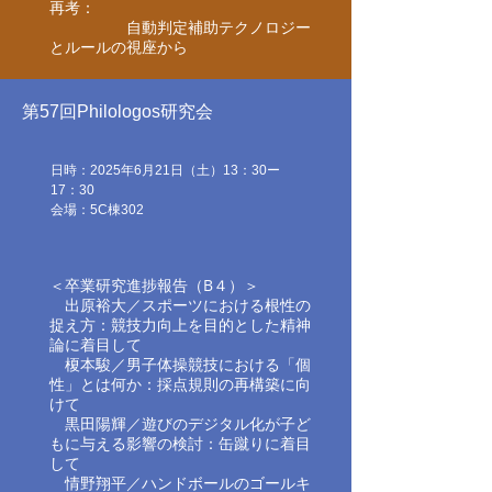
再考：
自動判定補助テクノロジー
とルールの視座から
第57回Philologos研究会
日時：2025年6月21日（土）13：30ー
17：30
​​会場：5C棟302
＜卒業研究進捗報告（B４）＞
出原裕大／
スポーツにおける根性の
捉え方：競技力向上を目的とした精神
論に着目して​
榎本駿／
男子体操競技における「個
性」とは何か：採点規則の再構築に向
けて
黒田陽輝／
遊びのデジタル化が子ど
もに与える影響の検討：缶蹴りに着目
して​
情野翔平／ハンドボールのゴールキ