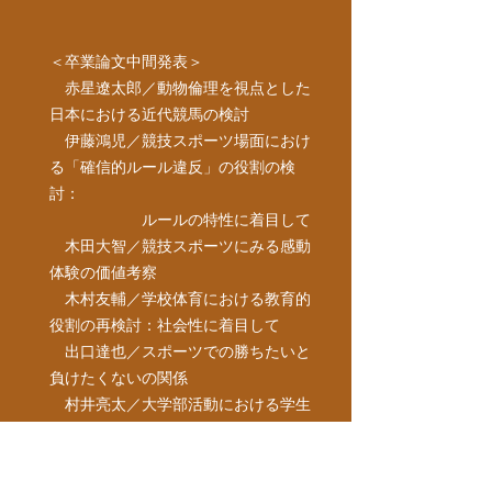
＜卒業論文中間発表＞
赤星遼太郎／動物倫理を視点とした
日本における近代競馬の検討
伊藤鴻児／競技スポーツ場面におけ
る「確信的ルール違反」の役割の検
討：
ルールの特性に着目して
木田大智／競技スポーツにみる感動
体験の価値考察
木村友輔／学校体育における教育的
役割の再検討：社会性に着目して
出口達也／スポーツでの勝ちたいと
負けたくないの関係
村井亮太／大学部活動における学生
スタッフという役割の価値：
特に筑波大学硬式野球部
を例にして