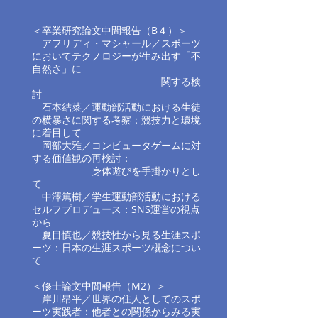
＜卒業研究論文中間報告（B４）＞
アフリディ・マシャール／スポーツ
においてテクノロジーが生み出す「不
自然さ」に
関する検
討
石本結菜／運動部活動における生徒
の横暴さに関する考察：競技力と環境
に着目して
岡部大雅／コンピュータゲームに対
する価値観の再検討：
身体遊びを手掛かりとし
て
中澤篤樹／学生運動部活動における
セルフプロデュース：SNS運営の視点
から
夏目慎也／競技性から見る生涯スポ
ーツ：日本の生涯スポーツ概念につい
て
＜修士論文中間報告（M2）＞
岸川昂平／世界の住人としてのスポ
ーツ実践者：他者との関係からみる実