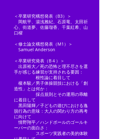
＜卒業研究構想発表（B3）＞
岡航平、湯浅雅紀、石原竜、太田祈
心、街道夢、佐藤瑠香、千葉紅希、山
口櫂
＜修士論文構想発表（M1）＞
Samuel Anderson
＜卒業研究発表（B４）＞
出原裕大／死の恐怖と理不尽さを選
手が感じる練習が支持される要因：
根性論に着目して​
榎本駿／男子体操競技における「創
造性」とは何か：
採点規則とその運用の乖離
に着目して
黒田陽輝／子どもの遊びにおける逸
脱行為の意味：大人の関わり方の再考
に向けて​
情野翔平／ハンドボールのゴールキ
ーパーの面白さ：
スポーツ実践者の美的体験
に着目して​