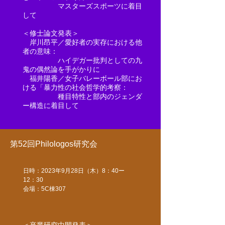
マスターズスポーツに着目
して
＜修士論文発表＞
岸川昂平／愛好者の実存における他
者の意味：
ハイデガー批判としての九
鬼の偶然論を手がかりに
福井陽香／女子バレーボール部にお
ける「暴力性の社会哲学的考察：
種目特性と部内のジェンダ
ー構造に着目して​
第52回Philologos研究会
日時：2023年9月28日（木）8：40ー
12：30
​​会場：5C棟307
＜卒業研究中間発表＞