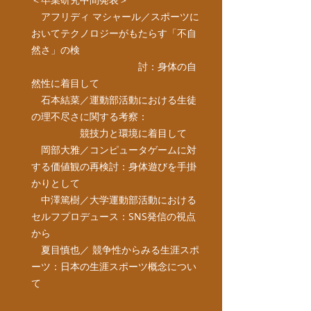
アフリディ マシャール／スポーツに
おいてテクノロジーがもたらす「不自
然さ」の検
討：身体の自
然性に着目して
石本結菜／運動部活動における生徒
の理不尽さに関する考察：
競技力と環境に着目して
岡部大雅／コンピュータゲームに対
する価値観の再検討：身体遊びを手掛
かりとして
中澤篤樹／大学運動部活動における
セルフプロデュース：SNS発信の視点
から
夏目慎也／ 競争性からみる生涯スポ
ーツ：日本の生涯スポーツ概念につい
て