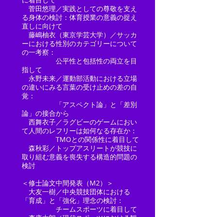
菅田悠理／実践としての尊敬を支え
る身体の検討：体育授業の意義の捉え
直しに向けて
藤嶋柚衣（東京学芸大学）／サッカ
ーにおける性別のカテゴリーについて
の一考察：
公平性と包括性の両立を目
指して
永野未来／運動部活動における立場
の違いにみる言葉の受け止めの差の自
覚：
「アスペクト論」と「差別
論」の接合から
西舞衣子／ラグビーのゲームにおい
て人間のレフリーは如何なる存在か：
TMOとの関係性に着目して
森秋彩／トップアスリートが競技に
取り組む意義を喪失する構造的問題の
検討
＜修士論文中間発表（M2）＞
大友一樹／中央競技団体における
「育成」と「強化」理念の検討：
チームスポーツに着目して