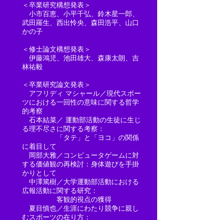
＜卒業研究構想発表＞
小市百恵、小平千弘、鈴木星一郎、
武田羅生、西出怜央、森田浩平、山口
かの子
＜修士論文構想発表＞
​ 伊藤鴻児、池田雄大、森康太朗、吉
林祐毅
＜卒業研究論文発表＞
アフリディ マシャール／現代スポー
ツにおける一回性の意味に関する哲学
的考察
石本結菜／ 運動部活動の生徒に生じ
る理不尽さに関する考察：
「タテ」と「ヨコ」の関係
に着目して
岡部大雅／コンピュータゲームに対
する価値観の再検討：身体遊びを手掛
かりとして
中澤篤樹／大学運動部活動における
広報活動に関する研究：
客観的視点の獲得
夏目慎也／生涯にわたり競争に親し
むスポーツの在り方：