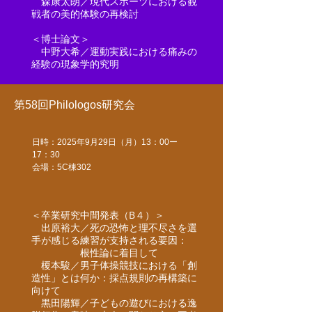
森康太朗／現代スポーツにおける観
戦者の美的体験の再検討
＜博士論文＞
中野大希／運動実践における痛みの
経験の現象学的究明
第58回Philologos研究会
日時：2025年9月29日（月）13：00ー
17：30
​​会場：5C棟302
＜卒業研究中間発表（B４）＞
出原裕大／
死の恐怖と理不尽さを選
手が感じる練習が支持される要因：
根性論に着目して​
榎本駿／
男子体操競技における「創
造性」とは何か：採点規則の再構築に
向けて
黒田陽輝／
子どもの遊びにおける逸