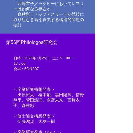
西舞衣子／ラグビーにおいてレフリ
ーは如何なる存在か
森秋彩／トップアスリートが競技に
取り組む意義を喪失する構造的問題の
検討
第56回Philologos研究会
日時：2025年1月25日（土）9：00ー
17：00
​​会場：5C棟307
＜卒業研究構想発表＞
出原裕太、榎本駿、黒田陽輝、情野
翔平、菅田悠理、永野未来、西舞衣
子、森秋彩
＜修士論文構想発表＞
​ 伊藤鴻児、大友一樹
＜卒業研究発表（B４）＞