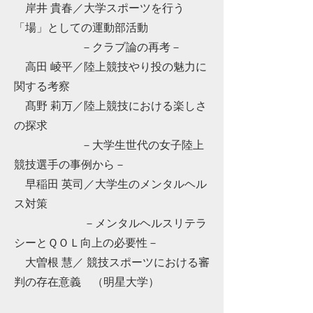
岸井 貴春／大学スポーツを行う
「場」としての運動部活動
－クラブ論の再考－
高田 崚平／陸上競技やり投の魅力に
関する考察
髙野 莉万／陸上競技における楽しさ
の探求
－大学生世代の女子陸上
競技選手の事例から－
早稲田 英司／大学生のメンタルヘル
ス対策
－メンタルヘルスリテラ
シーとＱＯＬ向上の必要性－
大曽根 慧／ 競技スポーツにおける審
判の存在意義 （明星大学）