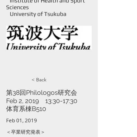
Institute of Health and Sport
Sciences
University of Tsukuba
< Back
第38回Philologos研究会
Feb 2, 2019 13:30-17:30
体育系棟B510
Feb 01, 2019
＜卒業研究発表＞