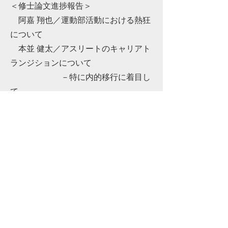
＜修士論文進捗報告＞
阿嘉 翔也／運動部活動における熱狂
について
本並 健太／アスリートのキャリアト
ランジションについて
－特に内的移行に着目し
て
Previous
Next