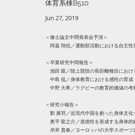
体育系棟B510
Jun 27, 2019
＜修士論文中間発表会予演＞
阿嘉 翔也／運動部活動における自主性
＜卒業研究中間報告＞
池田 親／陸上競技の長距離種目におけ
中島 侃／身体教育における感性の育成
中野 大希／ラグビーの教育的価値の考
＜研究小報告＞
劉 展羽／近現代中国を創った身体文化
奥平 龍之介／道徳性を形成する身体的
岸井 貴春／ヨーロッパの大学スポーツ