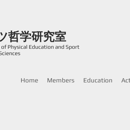
ツ哲学研究室
of Physical Education and Sport
Sciences
Home
Members
Education
Act