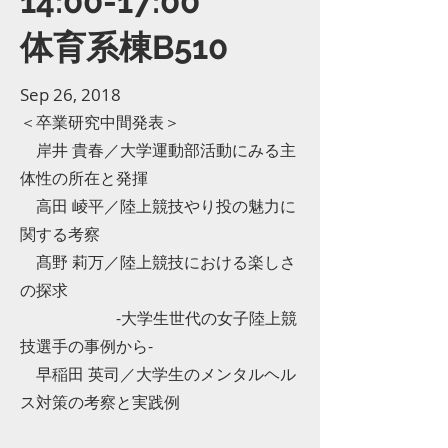
14:00-17:00
体育系棟B510
Sep 26, 2018
＜卒業研究中間発表＞
岸井 貴春／大学運動部活動にみる主
体性の所在と発揮
高田 崚平／陸上競技やり投の魅力に
関する考察
髙野 莉万／陸上競技における楽しさ
の探求
-大学生世代の女子陸上競
技選手の事例から-
早稲田 英司／大学生のメンタルヘル
ス対策の考察と実践例